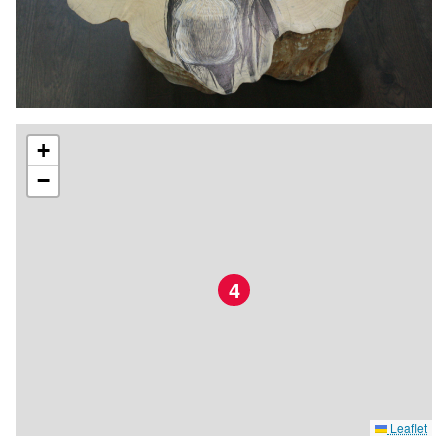
+
−
4
Leaflet