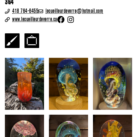
3G4
418 764-6455
lecueilleurdeverre@hotmail.com
www.lecueilleurdeverre.ca