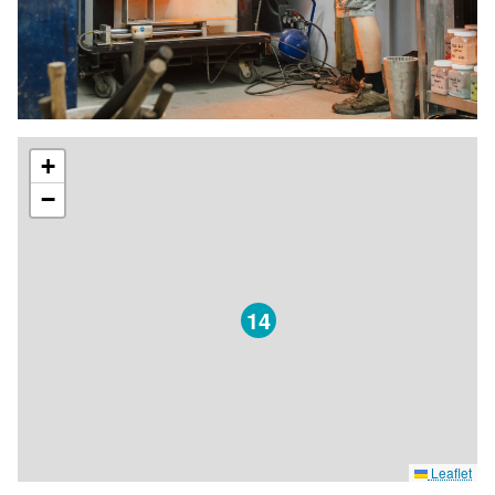
+
−
14
Leaflet