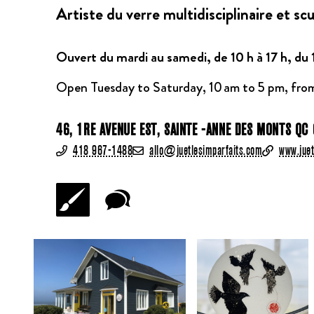
Artiste du verre multidisciplinaire et s
Ouvert du mardi au samedi, de 10 h à 17 h, du 1
Open Tuesday to Saturday, 10 am to 5 pm, from
46, 1RE AVENUE EST, SAINTE -ANNE DES MONTS QC
418 967-1488
allo@juetlesimparfaits.com
www.juet