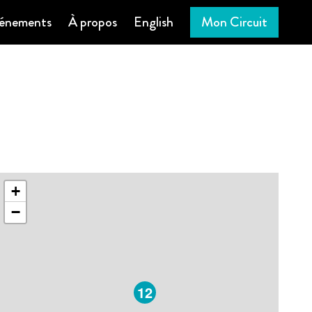
énements
À propos
English
Mon Circuit
+
−
12