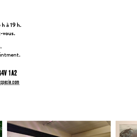
 h à 19 h.
z-vous.
.
ointment.
G4V 1A2
aspesie.com