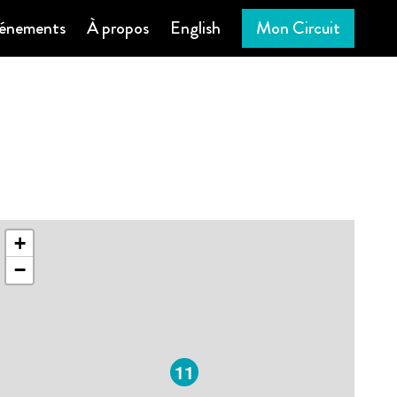
énements
À propos
English
Mon Circuit
+
−
11